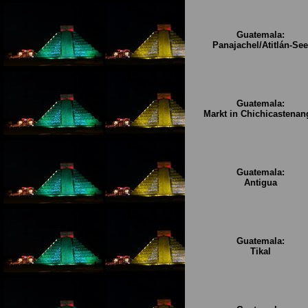
Guatemala:
Panajachel/Atitlán-See
Guatemala:
Markt in Chichicastenan
Guatemala:
Antigua
Guatemala:
Tikal