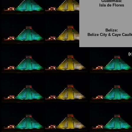
Guatemala:
Isla de Flores
Belize:
Belize City & Caye Caulk
(c