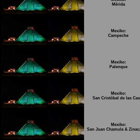
Mérida
Mexiko:
Campeche
Mexiko:
Palenque
Mexiko:
San Cristóbal de las Ca
Mexiko:
San Juan Chamula & Zinac